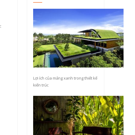
p
c
Lợi ích của mảng xanh trong thiết kế
kiến trúc