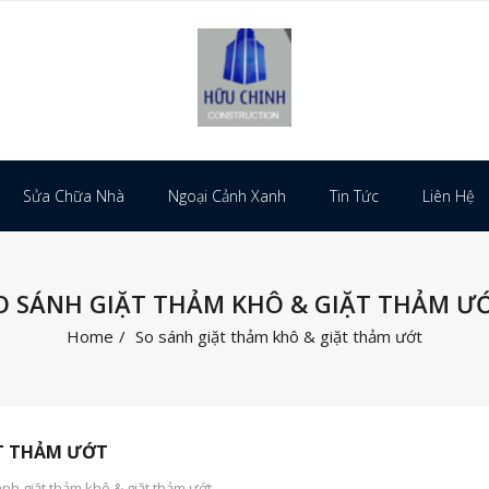
Sửa Chữa Nhà
Ngoại Cảnh Xanh
Tin Tức
Liên Hệ
O SÁNH GIẶT THẢM KHÔ & GIẶT THẢM Ư
Home
/
So sánh giặt thảm khô & giặt thảm ướt
ẶT THẢM ƯỚT
nh giặt thảm khô & giặt thảm ướt