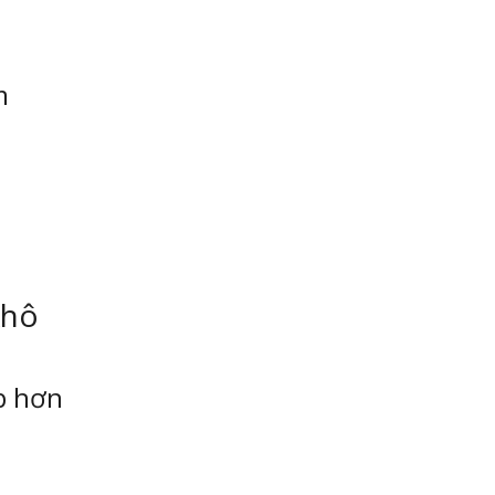
m
khô
p hơn