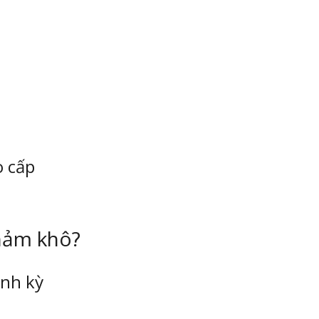
o cấp
thảm khô?
ịnh kỳ