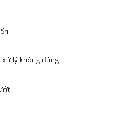
bẩn
u xử lý không đúng
ướt