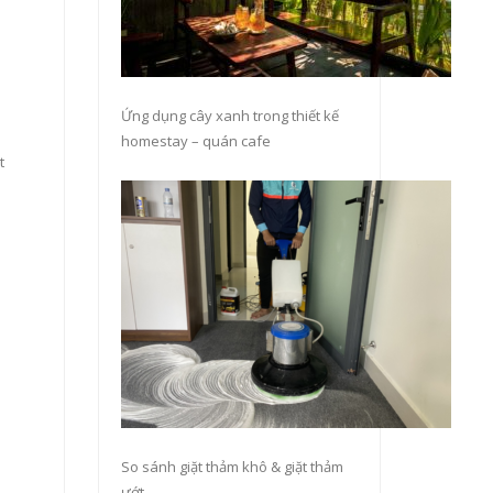
n
Ứng dụng cây xanh trong thiết kế
homestay – quán cafe
t
So sánh giặt thảm khô & giặt thảm
ướt