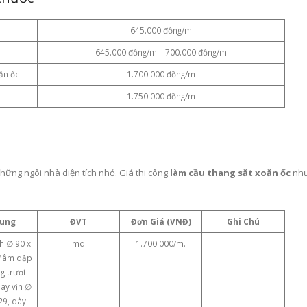
645.000 đồng/m
645.000 đồng/m – 700.000 đồng/m
ắn ốc
1.700.000 đồng/m
1.750.000 đồng/m
hững ngôi nhà diện tích nhỏ. Giá thi công
làm cầu thang sắt xoắn ốc
nh
Dung
ĐVT
Đơn Giá (VNĐ)
Ghi Chú
nh ∅ 90 x
md
1.700.000/m.
Mâm dập
g trượt
ay vịn ∅
29, dày