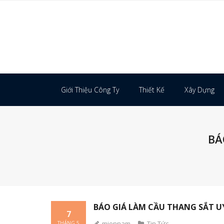
Skip
to
content
Giới Thiệu Công Ty
Thiết Kế
Xây Dựng
BÁ
BÁO GIÁ LÀM CẦU THANG SẮT UY
7
miennam
Tin Tức
THÁNG 5