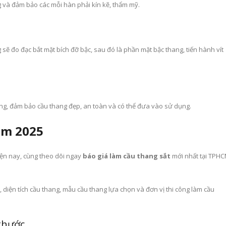
g và đảm bảo các mỗi hàn phải kín kẽ, thẩm mỹ.
g sẽ đo đạc bắt mặt bích đỡ bậc, sau đó là phần mặt bậc thang, tiến hành vít
hang, đảm bảo cầu thang đẹp, an toàn và có thể đưa vào sử dụng.
ăm 2025
iện nay, cùng theo dõi ngay
báo giá làm cầu thang sắt
mới nhất tại TPH
, diện tích cầu thang, mẫu cầu thang lựa chọn và đơn vị thi công làm cầu
 thước