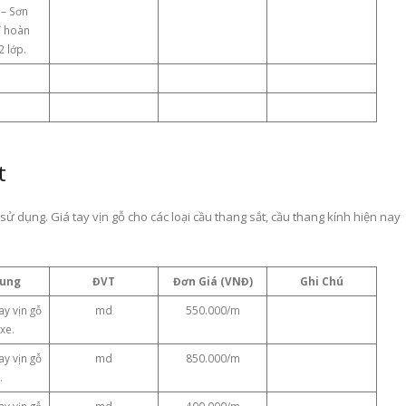
– Sơn
ỉ hoàn
2 lớp.
t
 sử dụng. Giá tay vịn gỗ cho các loại cầu thang sắt, cầu thang kính hiện nay
Dung
ĐVT
Đơn Giá (VNĐ)
Ghi Chú
ay vịn gỗ
md
550.000/m
xe.
ay vịn gỗ
md
850.000/m
.
ay vịn gỗ
md
400.000/m