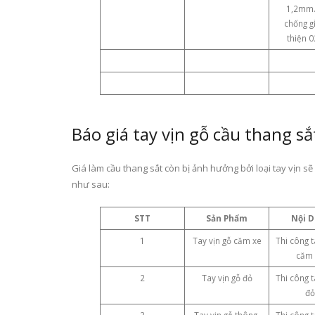
1,2mm.
chống g
thiện 0
Báo giá tay vịn gỗ cầu thang sắ
Giá làm cầu thang sắt còn bị ảnh hưởng bởi loại tay vịn sẽ
như sau:
STT
Sản Phẩm
Nội 
1
Tay vịn gỗ căm xe
Thi công t
căm 
2
Tay vịn gỗ đỏ
Thi công t
đỏ
3
Tay vịn gỗ thông,
Thi công t