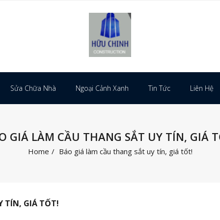
Sửa Chữa Nhà
Ngoại Cảnh Xanh
Tin Tức
Liên Hệ
O GIÁ LÀM CẦU THANG SẮT UY TÍN, GIÁ T
Home
/
Báo giá làm cầu thang sắt uy tín, giá tốt!
 TÍN, GIÁ TỐT!