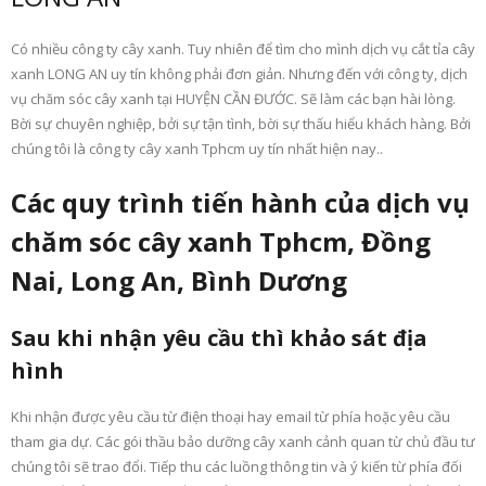
Có nhiều công ty cây xanh. Tuy nhiên để tìm cho mình dịch vụ cắt tỉa cây
xanh LONG AN uy tín không phải đơn giản. Nhưng đến với công ty, dịch
vụ chăm sóc cây xanh tại HUYỆN CẦN ĐƯỚC. Sẽ làm các bạn hài lòng.
Bời sự chuyên nghiệp, bởi sự tận tình, bời sự thấu hiểu khách hàng. Bởi
chúng tôi là công ty cây xanh Tphcm uy tín nhất hiện nay..
Các quy trình tiến hành của dịch vụ
chăm sóc cây xanh Tphcm, Đồng
Nai, Long An, Bình Dương
Sau khi nhận yêu cầu thì khảo sát địa
hình
Khi nhận được yêu cầu từ điện thoại hay email từ phía hoặc yêu cầu
tham gia dự. Các gói thầu bảo dưỡng cây xanh cảnh quan từ chủ đầu tư
chúng tôi sẽ trao đổi. Tiếp thu các luồng thông tin và ý kiến từ phía đối