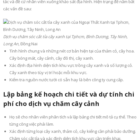
tác và đề cử nhân viên xuống khảo sát địa hình. Hiện trạng để nắm bắt
các vấn đề sau:
Dịch vụ chăm sóc cắt tỉa cây xanh tại Tphcm, Bình Dương, Tây Ninh,
Long An
, Đồng Nai
Tình hình chung và những nét cơ bản hiện tại của thảm cỏ, cây hoa.
Cây bóng mát, cây cảnh, cây đô thị, cây xanh.
Xác định địa hình diện tích khu vực trồng cây xanh và số lượng cỏ.
Cây xanh theo tùy vị trí hoặc mỗi khu vực.
Kiểm tra nguồn nước tưới có sẵn hay là bên công ty cung cấp.
Lập bảng kế hoạch chi tiết và
dự tính chi
phí cho dịch vụ chăm cây cảnh
Họ sẽ cho nhân viên phân tích và lập bảng chi tiết mô tả cụ thể. Theo
từng công việc phải làm.
Xác định từng loại cây xanh, thảm cỏ, cây kiểng cần phải bảo dưỡng.
Chăm sóc cắt tỉa và xác định diện tích khu vực cần triển khai.