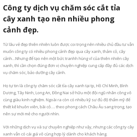
Công ty dịch vụ chăm sóc cắt tỉa
cây xanh tạo nên nhiều phong
cảnh đẹp.
Từ lâu vẻ đẹp thiên nhiên luôn được coi trọng nên nhiều chủ đầu tư vẫn
muốn công ty có nhiều phong cảnh đẹp qua cây xanh, thảm cỏ, cây
cảnh…Nhưng để tạo nên một bức tranhh hùng vĩ của thiên nhiên cây
xanh, thì cần chọn đúng đơn vị chuyên nghiệp cung cấp đầy đủ các dịch
vụ chăm sóc, bảo dưỡng cây cảnh.
Họ tự tin là công ty chăm sóc cắt tỉa cây xanh tại tp, Hồ Chí Minh, Bình
Dương, Tây Ninh, Long An, Đồng Nai sở hữu một đội ngũ nhân công vô
cùng giàu kinh nghiệm. Ngoài ra còn có nhiều kỹ sư đủ độ thẩm mỹ để
thiết kế khuôn viên, bãi cỏ…. theo phong cách Châu Âu sang trọng, tạo
nên sự mới mẻ cho người nhìn.
Với những dịch vụ và sự chuyên nghiệp như vậy, nhưng các công ty cây
xanh vẫn có cái giá vô cùng hợp lý dành cho khách hàng.