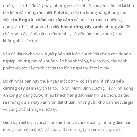
dưỡng… có thể đó là ý hay, nhưng xét về kinh tế, chuyên môn thì lại khá
tốn kém và không cần thiết. Bởi vì bạn cần trả lương hàng tháng cho
việc
thuê người chăm sóc cây cảnh
và bỏ tiền ra mua nhiều vật
dụng cần thiết phục vụ cho việc
bảo dưỡng cây xanh
, nhưng vấn đề
chăm sóc cây cảnh, cắt tỉa cây xanh lại là việc làm theo chu kỳ chứ
không phải liên tục.
Vấn đề đặt ra cho bạn là giải pháp tiết kiệm chi phí tài chính cho doanh
nghiệp, nhưng vẫn có khuôn viên hoành tráng, bãi cỏ đẹp, cây xanh
phát triển tốt, cây cảnh cắt tỉa tạo hình nghệ thuật thẩm mỹ….
Đó chính là bạn hay thuê ngay một đơn vị có sẵn mọi
dịch vụ bảo
dưỡng cây
xanh
uy tín tại tp, Hồ Chí Minh, Bình Dương, Tây Ninh, Long
An công ty đang được nhiều khách hàng đặt niềm tin lựa chọn, đã tạo
ra những dự án cây xanh lớn đạt chuẩn, nhưng vẫn cho bạn một cái giá
vô cùng phải chăng và hợp lý.
Giúp bạn tiết kiệm chi phí, an tâm hơn về cách quản lý, những điều bạn
mong muốn đều được giải tỏa vì đã có công ty chăm sóc cây cảnh.