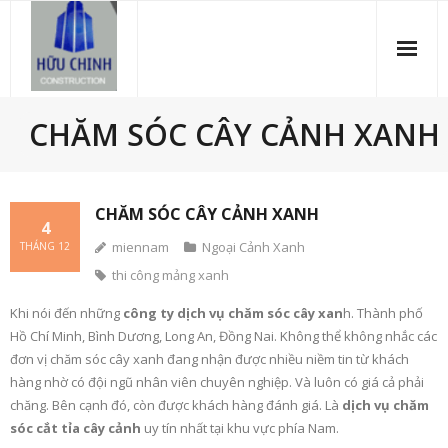
Skip
to
content
CHĂM SÓC CÂY CẢNH XANH
CHĂM SÓC CÂY CẢNH XANH
4
miennam
Ngoại Cảnh Xanh
THÁNG 12
thi công mảng xanh
Khi nói đến những
công ty dịch vụ chăm sóc cây xan
h. Thành phố
Hồ Chí Minh, Bình Dương, Long An, Đồng Nai. Không thể không nhắc các
đơn vị chăm sóc cây xanh đang nhận được nhiều niềm tin từ khách
hàng nhờ có đội ngũ nhân viên chuyên nghiệp. Và luôn có giá cả phải
chăng. Bên cạnh đó, còn được khách hàng đánh giá. Là
dịch vụ chăm
sóc cắt tỉa cây cảnh
uy tín nhất tại khu vực phía Nam.