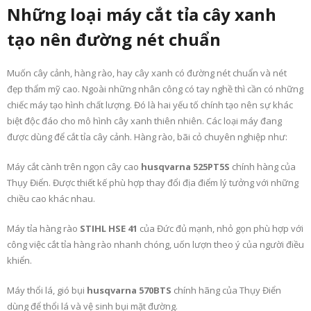
Những loại máy cắt tỉa cây xanh
tạo nên đường nét chuẩn
Muốn cây cảnh, hàng rào, hay cây xanh có đường nét chuẩn và nét
đẹp thẩm mỹ cao. Ngoài những nhân công có tay nghề thì cần có những
chiếc máy tạo hình chất lượng. Đó là hai yếu tố chính tạo nên sự khác
biệt độc đáo cho mô hình cây xanh thiên nhiên. Các loại máy đang
được dùng để cắt tỉa cây cảnh. Hàng rào, bãi cỏ chuyên nghiệp như:
Máy cắt cành trên ngọn cây cao
husqvarna
525PT5S
chính hàng của
Thụy Điển. Được thiết kế phù hợp thay đổi địa điểm lý tưởng với những
chiều cao khác nhau.
Máy tỉa hàng rào
STIHL HSE 41
của Đức đủ mạnh, nhỏ gọn phù hợp với
công việc cắt tỉa hàng rào nhanh chóng, uốn lượn theo ý của người điều
khiển.
Máy thổi lá, gió bụi
husqvarna 570BTS
chính hãng của Thụy Điển
dùng để thổi lá và vệ sinh bụi mặt đường.