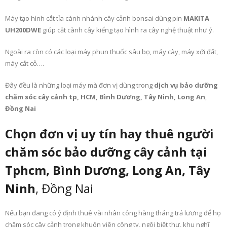
Máy tạo hình cắt tỉa cành nhánh cây cảnh bonsai dùng pin
MAKITA
UH200DWE
giúp cắt cành cây kiểng tạo hình ra cây nghệ thuật như ý.
Ngoài ra còn có các loại máy phun thuốc sâu bọ, máy cày, máy xới đất,
máy cắt cỏ….
Đây đều là những loại máy mà đơn vị dùng trong
dịch vụ bảo dưỡng
chăm sóc cây cảnh tp, HCM, Bình Dương, Tây Ninh, Long An
,
Đồng Nai
Chọn đơn vị uy tín hay thuê người
chăm sóc bảo dưỡng cây cảnh tại
Tphcm, Bình Dương, Long An, Tây
Ninh
, Đồng Nai
Nếu bạn đang có ý định thuê vài nhân công hàng tháng trả lương để họ
chăm sóc cây cảnh trong khuôn viên công ty, ngôi biệt thự, khu nghĩ