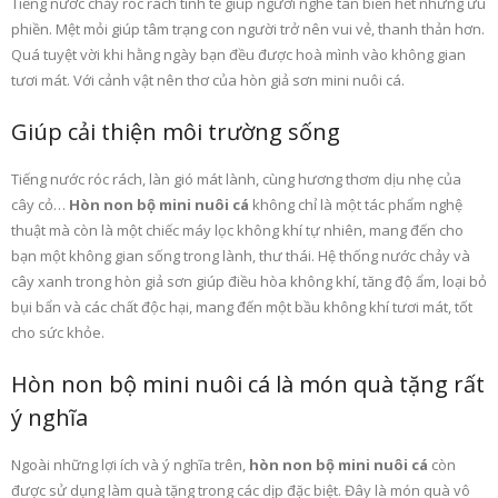
Tiếng nước chảy róc rách tinh tế giúp người nghe tan biến hết những ưu
phiền. Mệt mỏi giúp tâm trạng con người trở nên vui vẻ, thanh thản hơn.
Quá tuyệt vời khi hằng ngày bạn đều được hoà mình vào không gian
tươi mát. Với cảnh vật nên thơ của hòn giả sơn mini nuôi cá.
Giúp cải thiện môi trường sống
Tiếng nước róc rách, làn gió mát lành, cùng hương thơm dịu nhẹ của
cây cỏ…
Hòn non bộ mini nuôi cá
không chỉ là một tác phẩm nghệ
thuật mà còn là một chiếc máy lọc không khí tự nhiên, mang đến cho
bạn một không gian sống trong lành, thư thái. Hệ thống nước chảy và
cây xanh trong hòn giả sơn giúp điều hòa không khí, tăng độ ẩm, loại bỏ
bụi bẩn và các chất độc hại, mang đến một bầu không khí tươi mát, tốt
cho sức khỏe.
Hòn non bộ mini nuôi cá là món quà tặng rất
ý nghĩa
Ngoài những lợi ích và ý nghĩa trên,
hòn non bộ mini nuôi cá
còn
được sử dụng làm quà tặng trong các dịp đặc biệt. Đây là món quà vô