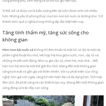
cùng phong phú, sinh động và là nơi lưu giữ tiền bạc.
Vì thế, bể cá được coi là biểu tượng tiền tài luôn được sinh sôi nhiều
hơn. Những yếu tố phong thuỷ của hòn non bộ nuôi cá dường như. Trở
thành món quà ý nghĩa trong những dịp đặc biệt hiện nay.
Tăng tính thẩm mỹ, tăng sức sống cho
không gian
Hòn non bộ nuôi cá
không chỉ đơn thuần là một hồ cá. Đó là một tác
phẩm nghệ thuật thu nhỏ, kết hợp hài hòa giữa nước, non, cây cỏ và
những chi tiết sinh động. Như cụ già câu cá, chim hót, mái nhà… Mỗi
hòn non bộ mini là một thế giới thu nhỏ. Mang đến một không gian
sống tươi mát và gần gũi với thiên nhiên. Với sự phát triển của công
nghệ, hòn giả sơn ngày càng trở nên hiện đại và đa dạng hơn. Tích hợp
đèn LED, đá phát sáng và các thiết bị tạo oxy. Mang đến một không gian
sống động và tràn đầy sức sống.