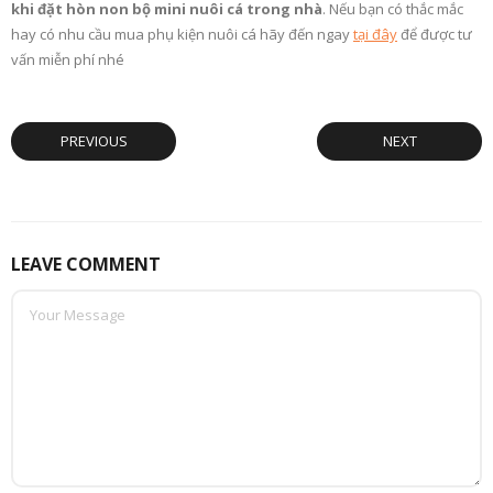
khi đặt hòn non bộ mini nuôi cá trong nhà
. Nếu bạn có thắc mắc
hay có nhu cầu mua phụ kiện nuôi cá hãy đến ngay
tại đây
để được tư
vấn miễn phí nhé
PREVIOUS
NEXT
LEAVE COMMENT