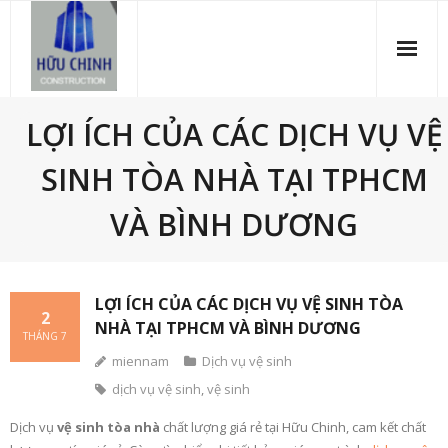
Skip
to
content
LỢI ÍCH CỦA CÁC DỊCH VỤ VỆ
SINH TÒA NHÀ TẠI TPHCM
VÀ BÌNH DƯƠNG
LỢI ÍCH CỦA CÁC DỊCH VỤ VỆ SINH TÒA
2
NHÀ TẠI TPHCM VÀ BÌNH DƯƠNG
THÁNG 7
miennam
Dịch vụ vệ sinh
dịch vụ vệ sinh
,
vệ sinh
Dịch vụ
vệ sinh tòa nhà
chất lượng giá rẻ tại Hữu Chinh, cam kết chất