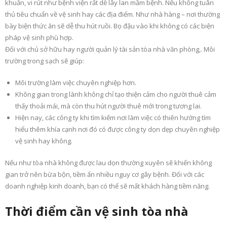
khuẩn, vi rút như bệnh viện rất dễ lây lan mầm bệnh. Nếu không tuân
thủ tiêu chuẩn về vệ sinh hay các địa điểm. Như nhà hàng – nơi thường
bày biện thức ăn sẽ dễ thu hút ruồi. Bọ đậu vào khi không có các biện
pháp vệ sinh phù hợp.
Đối với chủ sở hữu hay người quản lý tài sản tòa nhà văn phòng,. Môi
trường trong sạch sẽ giúp:
Môi trường làm việc chuyên nghiệp hơn.
Không gian trong lành không chỉ tạo thiện cảm cho người thuê cảm
thấy thoải mái, mà còn thu hút người thuê mới trong tương lai.
Hiện nay, các công ty khi tìm kiếm nơi làm việc có thiên hướng tìm
hiểu thêm khía cạnh nơi đó có được công ty dọn dẹp chuyên nghiệp
vệ sinh hay không.
Nếu như tòa nhà không được lau dọn thường xuyên sẽ khiến không
gian trở nên bừa bộn, tiềm ẩn nhiều nguy cơ gây bệnh. Đối với các
doanh nghiệp kinh doanh, bạn có thể sẽ mất khách hàng tiềm năng.
Thời điểm cần vệ sinh tòa nhà