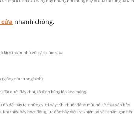
 rắc một ít tỏi ở cửa hang hay những nơi chúng hay đi qua thì cũng đã làm
 cửa
nhanh chóng.
ó kích thước nhỏ với cách làm sau:
 (giống như trong hình).
 đặt dưới đáy chai, cố định bằng lớp keo mỏng.
 đó đặt bẫy tại những vị trí này. Khi chuột đánh mùi, nó sẽ chui vào bên
. Khi chiếc bẫy hoạt động, lực đòn bẫy diễn ra khiến nó sẽ bị nằm gọn bên