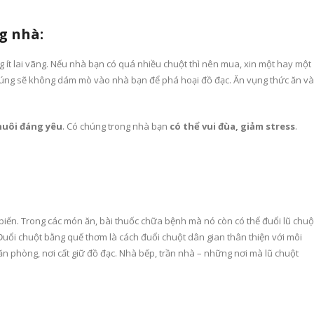
g nhà:
g ít lai vãng. Nếu nhà bạn có quá nhiều chuột thì nên mua, xin một hay một
chúng sẽ không dám mò vào nhà bạn để phá hoại đồ đạc. Ăn vụng thức ăn và
nuôi đáng yêu
. Có chúng trong nhà bạn
có thể vui đùa, giảm stress
.
iến. Trong các món ăn, bài thuốc chữa bệnh mà nó còn có thể đuổi lũ chuộ
Đuổi chuột bằng quế thơm là cách đuổi chuột dân gian thân thiện với môi
n phòng, nơi cất giữ đồ đạc. Nhà bếp, trần nhà – những nơi mà lũ chuột