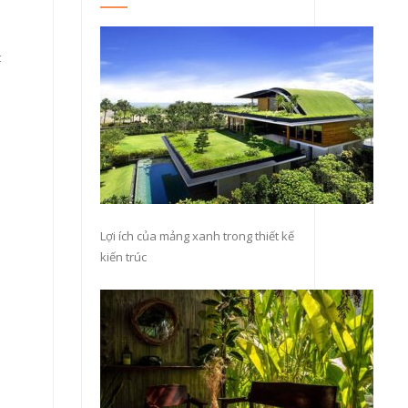
t
Lợi ích của mảng xanh trong thiết kế
kiến trúc
.