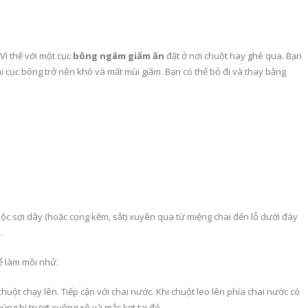
. Vì thế với một cục
bông ngâm giấm ăn
đặt ở nơi chuột hay ghé qua. Bạn
hi cục bông trở nên khô và mất mùi giấm. Bạn có thể bỏ đi và thay bằng
uộc sợi dây (hoặc cọng kẽm, sắt) xuyên qua từ miệng chai đến lỗ dưới đáy
.
ể làm mồi nhử.
uột chạy lên. Tiếp cận với chai nước. Khi chuột leo lên phía chai nước có
ng bị trượt xuống xô và mắc kẹt tại đó.