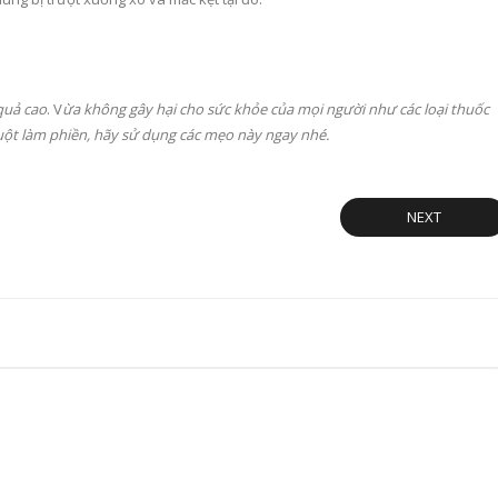
quả cao
. V
ừa không gây hại cho sức khỏe của mọi người như các loại thuốc
huột làm phiền, hãy sử dụng các mẹo này ngay nhé.
NEXT