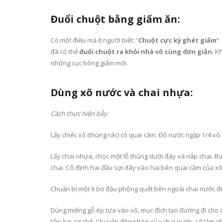
Đuổi chuột bằng giấm ăn:
Có một điều mà ít người biết: “
Chuột cực kỳ ghét giấm
“
đã có thể
đuổi chuột ra khỏi nhà vô cùng đơn giản
. K
những cục bông giấm mới.
Dùng xô nước và chai nhựa:
Cách thực hiện bẫy:
Lấy chiếc xô (thùng rác) có quai cầm. Đổ nước ngập 1/4 xô.
Lấy chai nhựa, chọc một lỗ thủng dưới đáy và nắp chai. B
chai. Cố định hai đầu sợi dây vào hai bên quai cầm của xô
Chuẩn bị một ít bơ đậu phộng quết bên ngoài chai nước đ
Dùng miếng gỗ ép tựa vào xô, mục đích tạo đường đi cho ch
tẩm bơ, cơ chế. Chuyển động tròn của chai nước sẽ làm chú