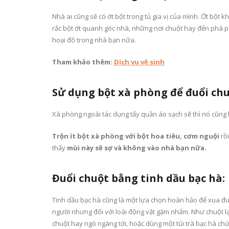
Nhà ai cũng sẽ có ớt bột trong tủ gia vị của mình. Ớt bột
rắc bột ớt quanh góc nhà, những nơi chuột hay đến phá p
hoại đồ trong nhà bạn nữa.
Tham khảo thêm:
Dịch vụ vệ sinh
Sử dụng bột xà phòng để đuổi chu
Xà phòng ngoài tác dụng tẩy quần áo sạch sẽ thì nó cũng l
Trộn ít bột xà phòng với bột hoa tiêu, cơm nguội
rồi
thấy
mùi này sẽ sợ và không vào nhà bạn nữa.
Đuổi chuột bằng tinh dầu bạc hà:
Tinh dầu bạc hà cũng là một lựa chọn hoàn hảo để xua đuổ
người nhưng đối với loài động vật gặm nhấm. Như chuột lại
chuột hay ngó ngàng tới, hoặc dùng một túi trà bạc hà chứ