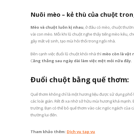
Nuôi mèo – kẻ thù của chuột tron
Mèo và chuột luôn kị nhau
, ở đâu có mèo, chuột thườn
vài con mèo. Mỗi khi lũ chuột nghe thấy tiếng mèo kêu, 
gây mất vệ sinh, tạo mùi hôi thối trong ngôi nhà.
Bên cạnh việc đuổi lũ chuột khỏi nhà thì
mèo còn là vật 
C
ăng thẳng sau ngày dài làm việc mệt mỏi nữa đấy.
Đuổi chuột bằng quế thơm:
Quế thơm không chỉ là một hương liệu được sử dụng phổ b
các loài gián. Rết đi xa nhờ sở hữu mùi hương khá mạnh. 
trường. Bạn có thể bỏ quế thơm vào các ngóc ngách của că
thường lui đến.
Tham khảo thêm:
Dịch vụ tạp vụ