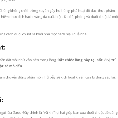
 Chúng không chỉ thường xuyên gây hư hỏng, phá hoại đồ đạc, thực phẩm,
hiểm như: dịch hạch, vàng da xuất hiện. Do đó, phòng và đuổi chuột là mộ
ng cách đuổi chuột ra khỏi nhà một cách hiệu quả nhé.
t:
ỉ cần đặt mồi nhử vào bên trong lồng.
Đặt chiếc lồng này tại bất kì vị trí
ột sẽ mò đến.
làm chuyển động phần mồi nhử bẫy sẽ kích hoạt khiến cửa bị đóng sập lại,
:
i lâu được. Đây chính là “vũ khí” lợi hại giúp bạn xua đuổi chuột dễ dàng