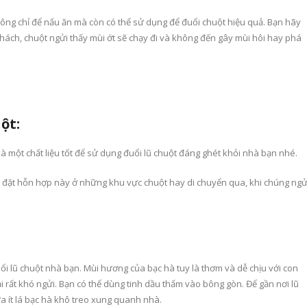
 không chỉ để nấu ăn mà còn có thể sử dụng để đuổi chuột hiệu quả. Bạn hãy
hách, chuột ngửi thấy mùi ớt sẽ chạy đi và không đến gây mùi hôi hay phá
ột:
à một chất liệu tốt để sử dụng đuổi lũ chuột đáng ghét khỏi nhà bạn nhé.
 đặt hỗn hợp này ở những khu vực chuột hay di chuyển qua, khi chúng ngử
i lũ chuột nhà bạn. Mùi hương của bạc hà tuy là thơm và dễ chịu với con
 rất khó ngửi. Bạn có thể dùng tinh dầu thấm vào bông gòn. Để gần nơi lũ
a ít lá bạc hà khô treo xung quanh nhà.