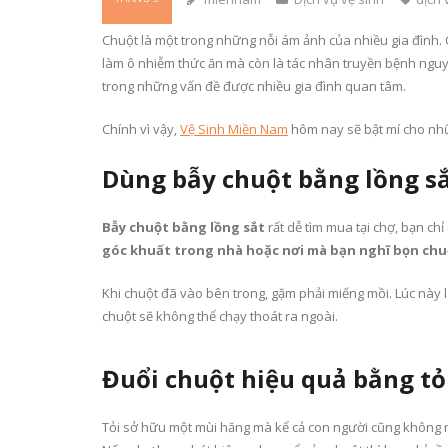
Chuột là một trong những nỗi ám ảnh của nhiều gia đình.
làm ô nhiễm thức ăn mà còn là tác nhân truyền bệnh nguy 
trong những vấn đề được nhiều gia đình quan tâm.
Chính vì vậy,
Vệ Sinh Miền Nam
hôm nay sẽ bật mí cho nhữ
Dùng bẫy chuột bằng lồng sắ
Bẫy chuột bằng lồng sắt
rất dễ tìm mua tại chợ, bạn ch
góc khuất trong nhà hoặc nơi mà bạn nghĩ bọn chu
Khi chuột đã vào bên trong, gặm phải miếng mồi. Lúc này 
chuột sẽ không thể chạy thoát ra ngoài.
Đuổi chuột hiệu quả bằng tỏi
Tỏi sở hữu một mùi hăng mà kể cả con người cũng không ngử