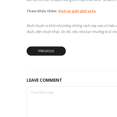
Tham khảo thêm:
Dịch vụ giặt ghế sofa
Đuổi chuột ra khỏi nhà bằng những cách này vừa có hiệu 
đuổi, diệt chuột khác. Do đó, nếu nhà bạn thường bị lũ c
PREVIOUS
LEAVE COMMENT