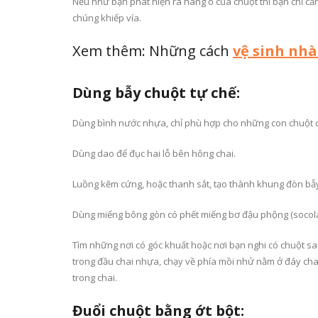
Nếu như bạn phát hiện ra hang ổ của chuột thì bạn chỉ cần
chúng khiếp vía.
Xem thêm: Những cách
vệ sinh nhà
Dùng bẫy chuột tự chế:
Dùng bình nước nhựa, chỉ phù hợp cho những con chuột c
Dùng dao để đục hai lỗ bên hông chai.
Luồng kẽm cứng, hoặc thanh sắt, tạo thành khung đòn bẫy
Dùng miếng bông gòn có phết miếng bơ đậu phộng (socola)
Tìm những nơi có góc khuất hoặc nơi bạn nghi có chuột sau
trong đầu chai nhựa, chạy về phía mồi nhử nằm ở đáy chai
trong chai.
Đuổi chuột bằng ớt bột: