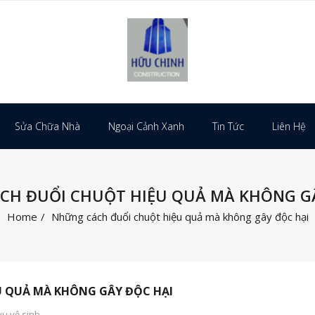
Sửa Chữa Nhà
Ngoại Cảnh Xanh
Tin Tức
Liên Hệ
CH ĐUỔI CHUỘT HIỆU QUẢ MÀ KHÔNG GÂ
Home
/
Những cách đuổi chuột hiệu quả mà không gây độc hại
 QUẢ MÀ KHÔNG GÂY ĐỘC HẠI
vụ vệ sinh