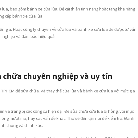
lùa, bao gồm bánh xe cửa lùa. Để cải thiện tính năng hoặc tăng khả năng
âng cấp bánh xe cửa lùa.
yên gia. Hoặc công ty chuyên về cửa lùa và bánh xe cửa lùa để được tư vấn
n nghiệp và đảm bảo hiệu quả.
a chữa chuyên nghiệp và uy tín
tại TPHCM để sửa chữa. Và thay thế cửa lùa và bánh xe cửa lùa với mức giá
ệm và trang bị các công cụ hiện đại. Để sửa chữa cửa lùa bị hỏng, với mục
 không mượt mà, hay các vấn đề khác. Thợ sẽ đến tận nơi để kiểm tra. Đánh
anh chóng và chính xác.