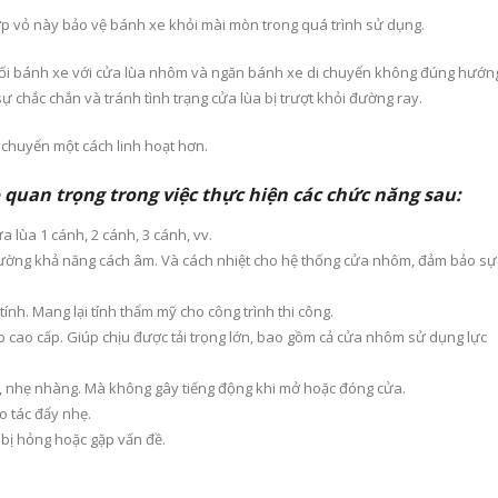
p vỏ này bảo vệ bánh xe khỏi mài mòn trong quá trình sử dụng.
 nối bánh xe với cửa lùa nhôm và ngăn bánh xe di chuyển không đúng hướn
ự chắc chắn và tránh tình trạng cửa lùa bị trượt khỏi đường ray.
 chuyển một cách linh hoạt hơn.
 quan trọng trong việc thực hiện các chức năng sau:
 lùa 1 cánh, 2 cánh, 3 cánh, vv.
cường khả năng cách âm. Và cách nhiệt cho hệ thống cửa nhôm, đảm bảo sự
nh. Mang lại tính thẩm mỹ cho công trình thi công.
p cao cấp. Giúp chịu được tải trọng lớn, bao gồm cả cửa nhôm sử dụng lực
 nhẹ nhàng. Mà không gây tiếng động khi mở hoặc đóng cửa.
o tác đẩy nhẹ.
 bị hỏng hoặc gặp vấn đề.