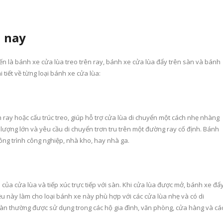
n nay
ến là bánh xe cửa lùa treo trên ray, bánh xe cửa lùa đẩy trên sàn và bánh
 tiết về từng loại bánh xe cửa lùa:
h ray hoặc cấu trúc treo, giúp hỗ trợ cửa lùa di chuyển một cách nhẹ nhàng
 lượng lớn và yêu cầu di chuyển trơn tru trên một đường ray cố định. Bánh
ông trình công nghiệp, nhà kho, hay nhà ga.
của cửa lùa và tiếp xúc trực tiếp với sàn. Khi cửa lùa được mở, bánh xe đẩ
ều này làm cho loại bánh xe này phù hợp với các cửa lùa nhẹ và có di
àn thường được sử dụng trong các hộ gia đình, văn phòng, cửa hàng và cá