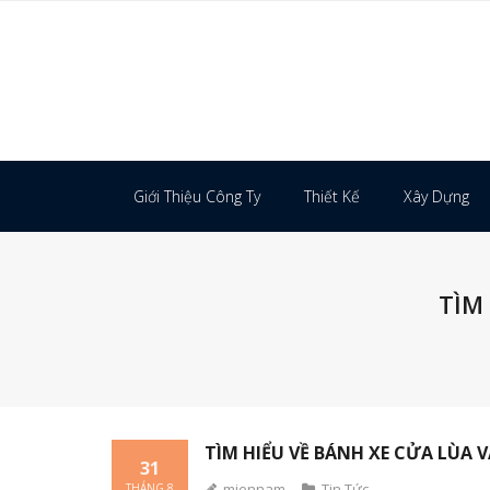
Skip
to
content
Giới Thiệu Công Ty
Thiết Kế
Xây Dựng
TÌM
TÌM HIỂU VỀ BÁNH XE CỬA LÙA 
31
miennam
Tin Tức
THÁNG 8