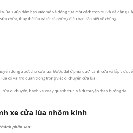
a lùa. Giúp đảm bảo việc mở và đóng cửa một cách trơn tru và dễ dàng. Bà
c sữa chữa, thay thế lùa và tất cả những điều bạn cần biết về chúng.
chuyển động trượt cho cửa lùa. Được đặt ở phía dưới cánh cửa và lắp trực ti
lùa có vai trò quan trọng trong việc di chuyển cửa lùa.
i cửa di chuyển, bánh xe xoay quanh trục. Và di chuyển theo hướng đã
nh xe cửa lùa nhôm kính
thành phần sau: