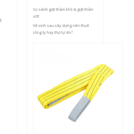
So sánh giặt thảm khô & giặt thảm
ướt
g
Vệ sinh sau xây dựng nên thuê
công ty hay thợ tự do?