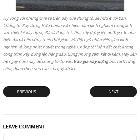
Hy vọng với những chia sẽ trên đây của chúng tôi sẽ hữu ít với bạn.
Chúng tôi Xây Dựng Hữu Chinh với nhiều năm kinh nghiệm trong lĩnh
vực thiết kế xây dựng. Đã và đang thi công xây dựng lên những căn nhà
hiện đại và bền vững theo thời gian. Với đội ngũ nhân viên giàu kinh
nghiệm và lòng nhiệt huyết trong nghề
. C
húng tôi luôn đặt chất lượng
công trình xây dựng lên hàng đầu. Cùng những cam kết đi kèm. Hãy liên
hệ ngay hôm nay để chúng tôi tư vấn
. B
áo giá xây dựng
bóc tách từng
công đoạn theo nhu cầu của quý khách.
PREVIOUS
NEXT
LEAVE COMMENT