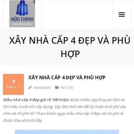
Skip
to
content
XÂY NHÀ CẤP 4 ĐẸP VÀ PHÙ
HỢP
XÂY NHÀ CẤP 4 ĐẸP VÀ PHÙ HỢP
9
miennam
Tin Tức
THÁNG 11
Mẫu nhà cấp 4 đẹp giá rẻ 100 triệu
được nhiều người quan tâm và
tìm hiểu trước khi xây dựng. Vậy làm thế nào để dự toán kinh phí xây
nhà với chi phí rẻ? Tham khảo ngay mẫu nhà cấp 4 đẹp với chi phí rẻ
được chia sẻ dưới đây